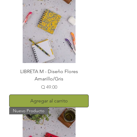
LIBRETA M - Diseño Flores
Amarillo/Gris
Precio
Q 49.00
Agregar al carrito
Nuevo Producto