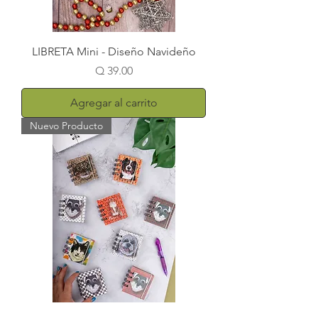
LIBRETA Mini - Diseño Navideño
Precio
Q 39.00
Agregar al carrito
Nuevo Producto