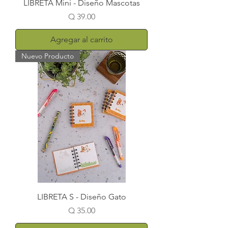
LIBRETA Mini - Diseño Mascotas
Precio
Q 39.00
Agregar al carrito
Nuevo Producto
LIBRETA S - Diseño Gato
Precio
Q 35.00