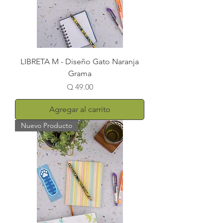
LIBRETA M - Diseño Gato Naranja
Grama
Precio
Q 49.00
Agregar al carrito
Nuevo Producto