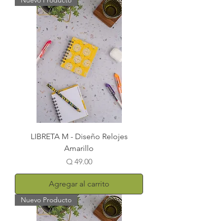
Nuevo Producto
LIBRETA M - Diseño Relojes
Amarillo
Precio
Q 49.00
Agregar al carrito
Nuevo Producto