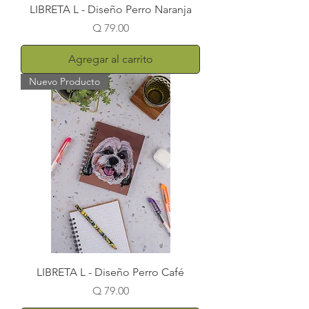
LIBRETA L - Diseño Perro Naranja
Precio
Q 79.00
Agregar al carrito
Nuevo Producto
LIBRETA L - Diseño Perro Café
Precio
Q 79.00