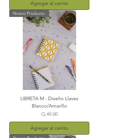
Agregar al carrito
Nuevo Producto
LIBRETA M - Diseño Llaves
Blanco/Amarillo
Precio
Q 49.00
Agregar al carrito