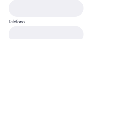
Teléfono
Position
Fecha de Aplicación
Link a CV/LinkedIn
Sube tu CV aquí