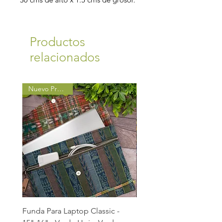
Productos
relacionados
Nuevo Producto
Funda Para Laptop Classic -
Funda Para Laptop Class