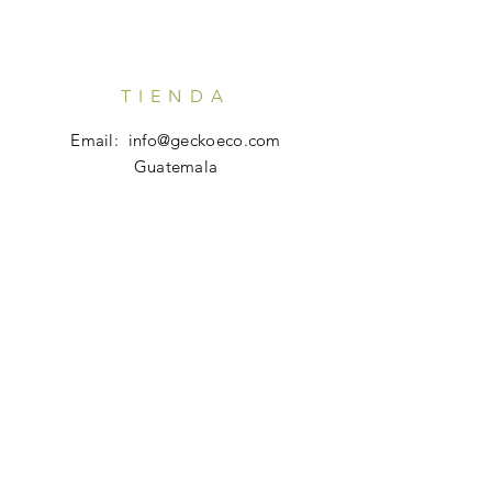
TIENDA
Email:
info@geckoeco.com
Guatemala
HORARIO
Tienda en Línea: 24x7
Atención al Cliente:
Lunes - Viernes: 7 am - 10 pm
AYUDA
Preguntas Frecuentes