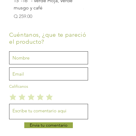
15"-16" - Verde Hoja, Verde
15"-16" - Azul/Verde Mul
musgo y café
Precio
Q 259.00
Precio
Q 259.00
Cuéntanos, ¿que te pareció
el producto?
Califícanos
Envia tu comentario