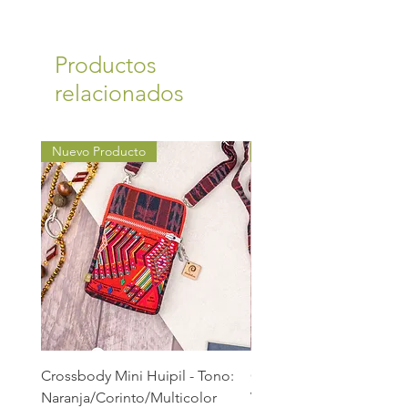
Productos
relacionados
Nuevo Producto
Nuevo Producto
Crossbody Mini Huipil - Tono:
Crossbody Mini Huipil -
Naranja/Corinto/Multicolor
Verde/Verde Hoja/Verd