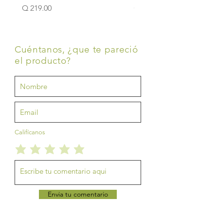
Precio
Precio
Q 219.00
Q 219.00
Cuéntanos, ¿que te pareció
el producto?
Califícanos
Envia tu comentario