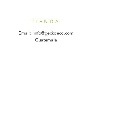
TIENDA
Email:
info@geckoeco.com
Guatemala
HORARIO
Tienda en Línea: 24x7
Atención al Cliente:
Lunes - Viernes: 7 am - 10 pm
AYUDA
Preguntas Frecuentes