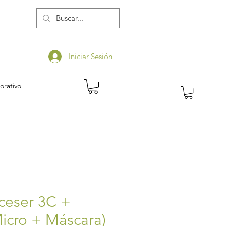
Iniciar Sesión
orativo
eceser 3C +
icro + Máscara)