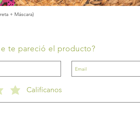
Vista rápida
breta + Máscara)
e te pareció el producto?
Califícanos