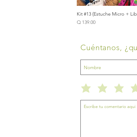
Kit #13 (Estuche Micro + Li
Precio
Q 139.00
Cuéntanos, ¿qu