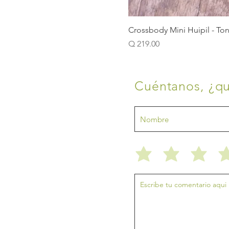
Crossbody Mini Huipil - To
Precio
Q 219.00
Cuéntanos, ¿qu