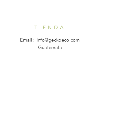
TIENDA
Email:
info@geckoeco.com
Guatemala
HORARIO
Tienda en Línea: 24x7
Atención al Cliente:
Lunes - Viernes: 7 am - 10 pm
AYUDA
Preguntas Frecuentes