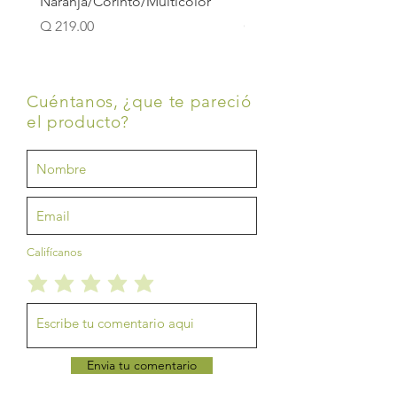
Naranja/Corinto/Multicolor
Verde/Verde Hoja/Verd
Precio
Precio
Q 219.00
Q 219.00
Cuéntanos, ¿que te pareció
el producto?
Califícanos
Envia tu comentario