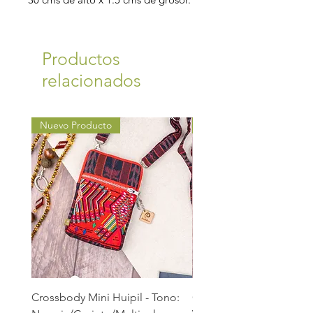
Productos
relacionados
Nuevo Producto
Nuevo Producto
Crossbody Mini Huipil - Tono:
Crossbody Mini Huipil -