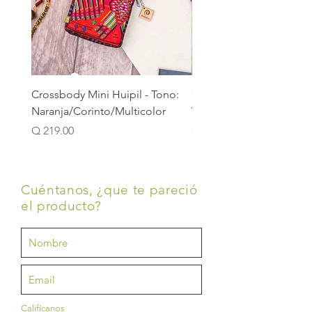
Crossbody Mini Huipil - Tono:
Crossbody Mini Huipil -
Naranja/Corinto/Multicolor
Verde/Verde Hoja/Verd
Precio
Precio
Q 219.00
Q 219.00
Cuéntanos, ¿que te pareció
el producto?
Califícanos