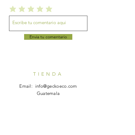
Envia tu comentario
TIENDA
Email:
info@geckoeco.com
Guatemala
HORARIO
Tienda en Línea: 24x7