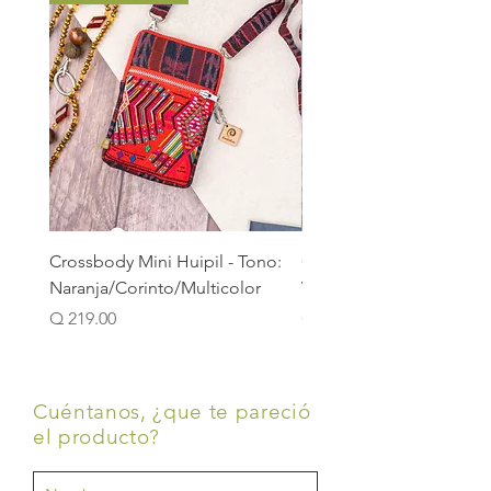
Crossbody Mini Huipil - Tono:
Crossbody Mini Huipil -
Naranja/Corinto/Multicolor
Verde/Verde Hoja/Verd
Precio
Precio
Q 219.00
Q 219.00
Cuéntanos, ¿que te pareció
el producto?