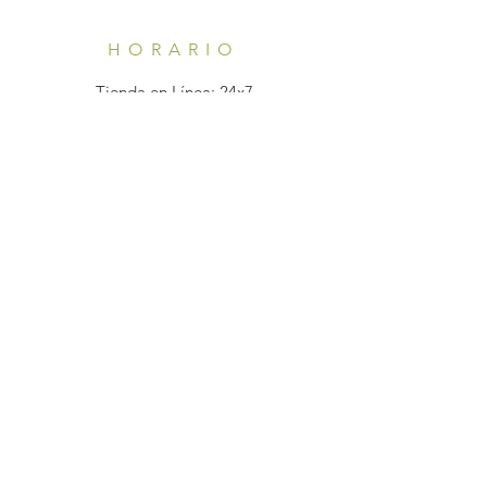
HORARIO
Tienda en Línea: 24x7
Atención al Cliente:
Lunes - Viernes: 7 am - 10 pm
AYUDA
Preguntas Frecuentes
SUSCRÍBETE