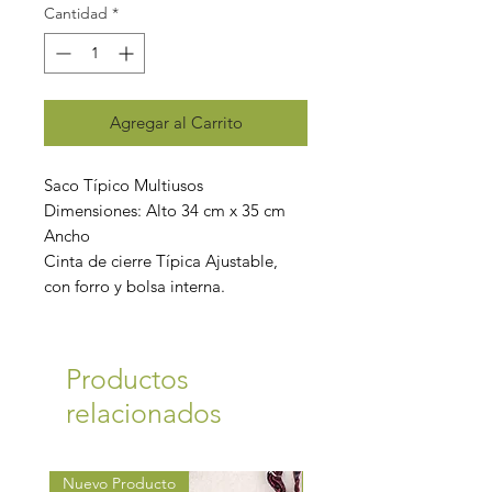
Cantidad
*
Agregar al Carrito
Saco Típico Multiusos
Dimensiones: Alto 34 cm x 35 cm
Ancho
Cinta de cierre Típica Ajustable,
con forro y bolsa interna.
Productos
relacionados
Nuevo Producto
Nuevo Producto